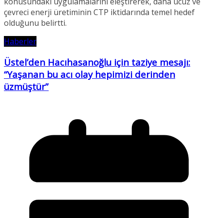
konusundaki uygulamalarını eleştirerek, daha ucuz ve
çevreci enerji üretiminin CTP iktidarında temel hedef
olduğunu belirtti.
Haberler
Üstel’den Hacıhasanoğlu için taziye mesajı:
“Yaşanan bu acı olay hepimizi derinden
üzmüştür”