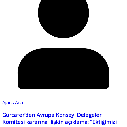
Ajans Ada
Gürcafer’den Avrupa Konseyi Delegeler
Komitesi kararına ilişkin açıklama: “Ektiğimizi