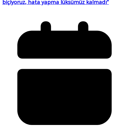
biçiyoruz, hata yapma lüksümüz kalmadı”