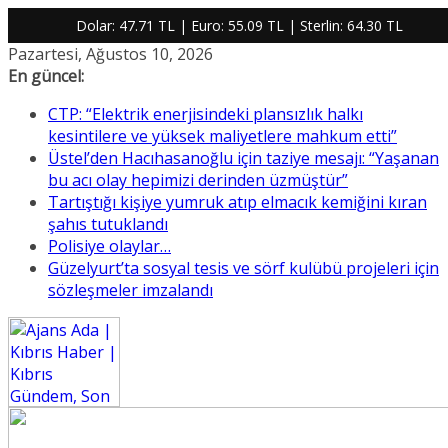
Dolar:
47.71 TL
| Euro:
55.09 TL
| Sterlin:
64.30 TL
Skip
Pazartesi, Ağustos 10, 2026
to
En güncel:
content
CTP: “Elektrik enerjisindeki plansızlık halkı
kesintilere ve yüksek maliyetlere mahkum etti”
Üstel’den Hacıhasanoğlu için taziye mesajı: “Yaşanan
bu acı olay hepimizi derinden üzmüştür”
Tartıştığı kişiye yumruk atıp elmacık kemiğini kıran
şahıs tutuklandı
Polisiye olaylar…
Güzelyurt’ta sosyal tesis ve sörf kulübü projeleri için
sözleşmeler imzalandı