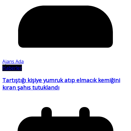
Ajans Ada
Haberler
Tartıştığı kişiye yumruk atıp elmacık kemiğini
kıran şahıs tutuklandı