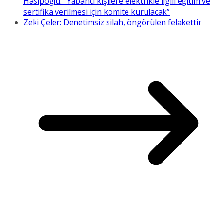
Hasipoğlu: “Yabancı kişilere elektrikle ilgili eğitim ve
sertifika verilmesi için komite kurulacak”
Zeki Çeler: Denetimsiz silah, öngörülen felakettir