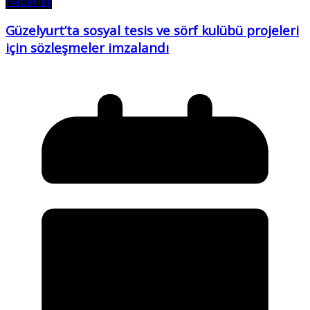
Haberler
Güzelyurt’ta sosyal tesis ve sörf kulübü projeleri
için sözleşmeler imzalandı