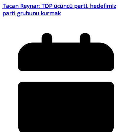
Tacan Reynar: TDP üçüncü parti, hedefimiz
parti grubunu kurmak