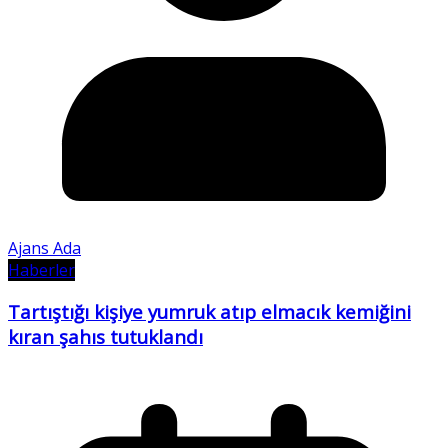
Ajans Ada
Haberler
Tartıştığı kişiye yumruk atıp elmacık kemiğini
kıran şahıs tutuklandı