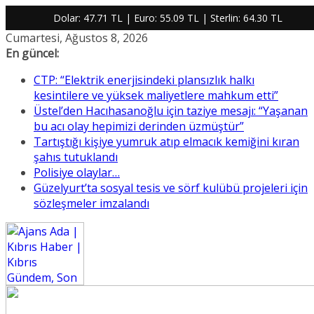
Dolar:
47.71 TL
| Euro:
55.09 TL
| Sterlin:
64.30 TL
Skip
Cumartesi, Ağustos 8, 2026
to
En güncel:
content
CTP: “Elektrik enerjisindeki plansızlık halkı
kesintilere ve yüksek maliyetlere mahkum etti”
Üstel’den Hacıhasanoğlu için taziye mesajı: “Yaşanan
bu acı olay hepimizi derinden üzmüştür”
Tartıştığı kişiye yumruk atıp elmacık kemiğini kıran
şahıs tutuklandı
Polisiye olaylar…
Güzelyurt’ta sosyal tesis ve sörf kulübü projeleri için
sözleşmeler imzalandı