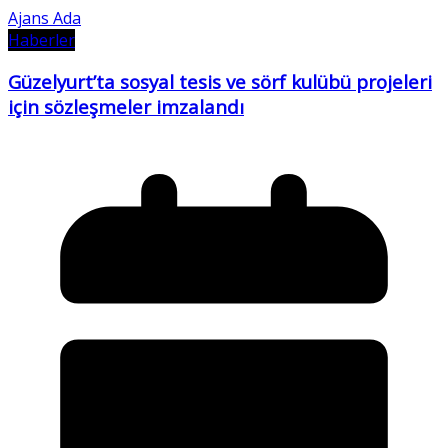
Ajans Ada
Haberler
Güzelyurt’ta sosyal tesis ve sörf kulübü projeleri
için sözleşmeler imzalandı