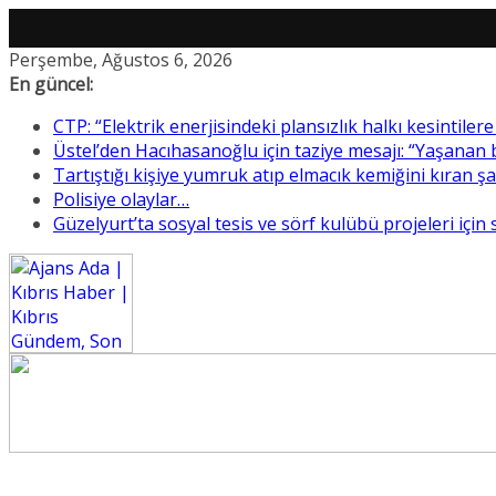
Skip
Perşembe, Ağustos 6, 2026
to
En güncel:
content
CTP: “Elektrik enerjisindeki plansızlık halkı kesintile
Üstel’den Hacıhasanoğlu için taziye mesajı: “Yaşanan
Tartıştığı kişiye yumruk atıp elmacık kemiğini kıran ş
Polisiye olaylar…
Güzelyurt’ta sosyal tesis ve sörf kulübü projeleri için