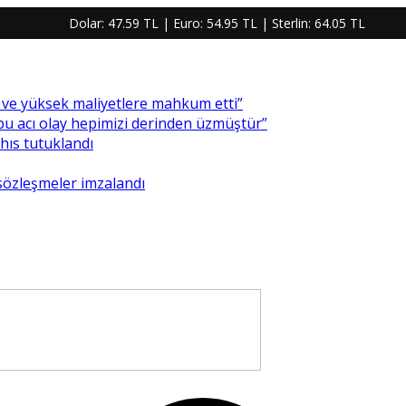
Dolar:
47.59 TL
| Euro:
54.95 TL
| Sterlin:
64.05 TL
re ve yüksek maliyetlere mahkum etti”
 bu acı olay hepimizi derinden üzmüştür”
ahıs tutuklandı
 sözleşmeler imzalandı