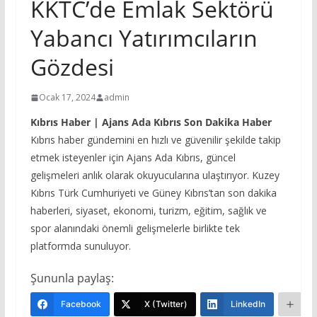
KKTC’de Emlak Sektörü
Yabancı Yatırımcıların
Gözdesi
Ocak 17, 2024
admin
Kıbrıs Haber | Ajans Ada Kıbrıs Son Dakika Haber
Kıbrıs haber gündemini en hızlı ve güvenilir şekilde takip
etmek isteyenler için Ajans Ada Kıbrıs, güncel
gelişmeleri anlık olarak okuyucularına ulaştırıyor. Kuzey
Kıbrıs Türk Cumhuriyeti ve Güney Kıbrıs’tan son dakika
haberleri, siyaset, ekonomi, turizm, eğitim, sağlık ve
spor alanındaki önemli gelişmelerle birlikte tek
platformda sunuluyor.
Şununla paylaş:
Facebook
X (Twitter)
LinkedIn
Da