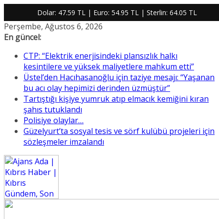
Dolar:
47.59 TL
| Euro:
54.95 TL
| Sterlin:
64.05 TL
Skip
Perşembe, Ağustos 6, 2026
to
En güncel:
content
CTP: “Elektrik enerjisindeki plansızlık halkı
kesintilere ve yüksek maliyetlere mahkum etti”
Üstel’den Hacıhasanoğlu için taziye mesajı: “Yaşanan
bu acı olay hepimizi derinden üzmüştür”
Tartıştığı kişiye yumruk atıp elmacık kemiğini kıran
şahıs tutuklandı
Polisiye olaylar…
Güzelyurt’ta sosyal tesis ve sörf kulübü projeleri için
sözleşmeler imzalandı