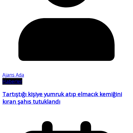
Ajans Ada
Haberler
Tartıştığı kişiye yumruk atıp elmacık kemiğini
kıran şahıs tutuklandı