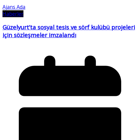
Ajans Ada
Haberler
Güzelyurt’ta sosyal tesis ve sörf kulübü projeleri
için sözleşmeler imzalandı