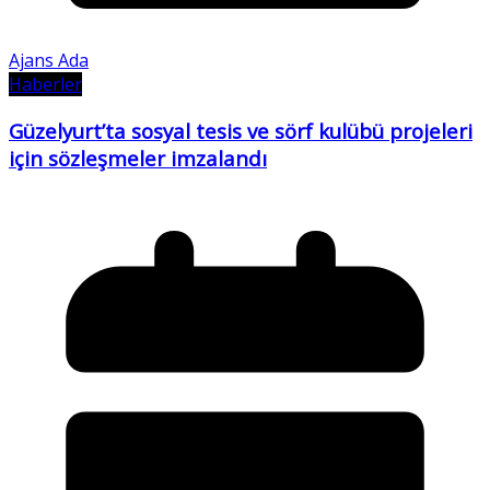
Ajans Ada
Haberler
Güzelyurt’ta sosyal tesis ve sörf kulübü projeleri
için sözleşmeler imzalandı