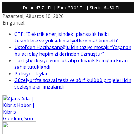
Dolar:
47.71 TL
| Euro:
55.09 TL
| Sterlin:
64.30 TL
Skip
Pazartesi, Ağustos 10, 2026
to
En güncel:
content
CTP: “Elektrik enerjisindeki plansızlık halkı
kesintilere ve yüksek maliyetlere mahkum etti”
Üstel’den Hacıhasanoğlu için taziye mesajı: “Yaşanan
bu acı olay hepimizi derinden üzmüştür”
Tartıştığı kişiye yumruk atıp elmacık kemiğini kıran
şahıs tutuklandı
Polisiye olaylar…
Güzelyurt’ta sosyal tesis ve sörf kulübü projeleri için
sözleşmeler imzalandı