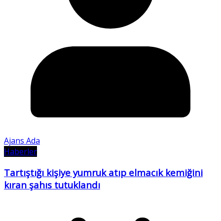
Ajans Ada
Haberler
Tartıştığı kişiye yumruk atıp elmacık kemiğini
kıran şahıs tutuklandı