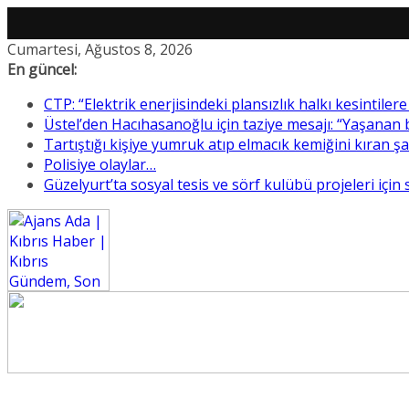
Skip
Cumartesi, Ağustos 8, 2026
to
En güncel:
content
CTP: “Elektrik enerjisindeki plansızlık halkı kesintile
Üstel’den Hacıhasanoğlu için taziye mesajı: “Yaşanan
Tartıştığı kişiye yumruk atıp elmacık kemiğini kıran ş
Polisiye olaylar…
Güzelyurt’ta sosyal tesis ve sörf kulübü projeleri için