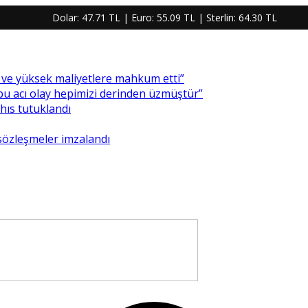
Dolar:
47.71 TL
| Euro:
55.09 TL
| Sterlin:
64.30 TL
re ve yüksek maliyetlere mahkum etti”
 bu acı olay hepimizi derinden üzmüştür”
ahıs tutuklandı
 sözleşmeler imzalandı