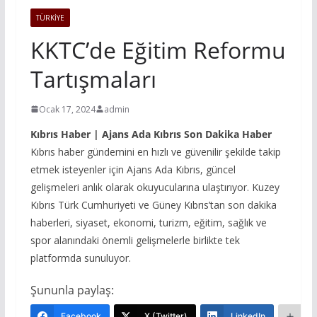
TÜRKIYE
KKTC’de Eğitim Reformu
Tartışmaları
Ocak 17, 2024
admin
Kıbrıs Haber | Ajans Ada Kıbrıs Son Dakika Haber
Kıbrıs haber gündemini en hızlı ve güvenilir şekilde takip
etmek isteyenler için Ajans Ada Kıbrıs, güncel
gelişmeleri anlık olarak okuyucularına ulaştırıyor. Kuzey
Kıbrıs Türk Cumhuriyeti ve Güney Kıbrıs’tan son dakika
haberleri, siyaset, ekonomi, turizm, eğitim, sağlık ve
spor alanındaki önemli gelişmelerle birlikte tek
platformda sunuluyor.
Şununla paylaş:
Facebook
X (Twitter)
LinkedIn
Da