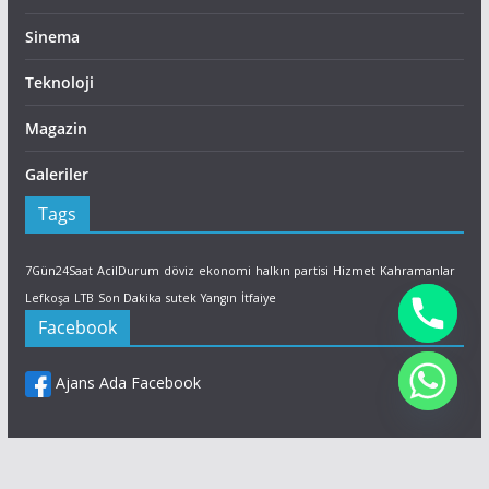
Sinema
Teknoloji
Magazin
Galeriler
Tags
7Gün24Saat
AcilDurum
döviz
ekonomi
halkın partisi
Hizmet
Kahramanlar
Lefkoşa
LTB
Son Dakika
sutek
Yangın
İtfaiye
Facebook
Ajans Ada Facebook